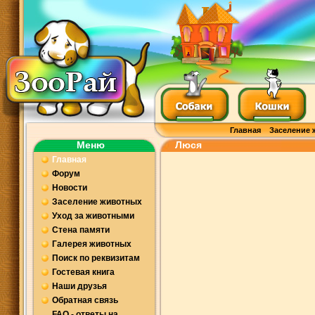
Главная
Заселение 
Меню
Люся
Главная
Форум
Новости
Заселение животных
Уход за животными
Стена памяти
Галерея животных
Поиск по реквизитам
Гостевая книга
Наши друзья
Обратная связь
FAQ - ответы на