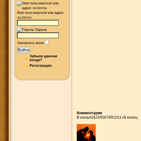
Имя пользователя или адрес
эл.почты
Пароль
Запомнить меня
Войти
Забыли данные
входа?
Регистрация
Комментарии
В начало
1
2
3
4
5
6
7
8
9
10
11
»
В конец