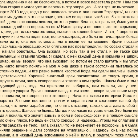
сла медленно и ее не беспокоила, а потом и вовсе перестала расти. Нам сов
бака старая и могла уже не пережить эту операцию... А вот зря не вырезали..
марте 2013 года, когда у нее началась течка и она начала "страдать", мы от
за и мы думали, что если родит, оставим ее щеночка, чтобы он был похож на 
лой, дома в основном лежала, хотя на улице бегала, как раньше, было уже жа
сколько дней она перестала есть! Никто сразу и не понял, что это серьезно
ть, ожидая только чистого мяса, вместо положенной каши. И вот, 4 апреля ее
и лужи и не могла подняться, появилась кровь, это была не течка, крови боль
жело идти, она еле вставала, мы отвезли ее на машине. Врачи постави
гласились на операцию, хотя опять же нас предупредили, что собака старая и
 начали бороться... Она выжила, но есть так и не стала и ее также р
пельницы и ставили уколы. Я сидела с ней каждый день и кормила из шприц
шмар, но мы верили, что она выживет. Но потом ее стало шатать и мы упус
дь никто ничего понять не мог! А она даже в таком состоянии пыталась хо
стоянно падая...и все равно виляла хвостом! Когда мы сдали анализы, выяс
достаточность! Хороший знакомый врач посоветовал не тянуть время, 
згрузить почки, опять вспоров шов и вставив к ним трубки. Шансы были и мы 
едующий день, когда мы приехали ее забирать, нам сказали, что у нее
стоящим ударом. Врачи просили нас дать им время, говорили, что почки могут
е понимали, что скорее всего это конец... Начались слезы и истерики. Искал
карства. Звонили постоянно врачам и спрашивали о состоянии нашей Ир
азали, что почки заработали, но опять отказали, также стала давать сбой
ать кровью... Шансов не было... Мы дали согласие на усыпление. Это были не
гда я поняла, что значит взвыть о боли и безысходности и в прямом смысле 
ло очень плохо. Но ведь ей стало хорошо...я надеюсь... Утром мы оплатили
огли забрать ее тело. Папа сказал, что не переживет ее похороны, а я был
иняли решение и дали согласие на утилизацию... Надеюсь, она нас пойм
емени, а я каждый день вспоминаю о ней и плачу, и родители тоже плачут.