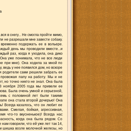
а
вся в снегу... Не смогла пройти мимо,
ли не разрешали мне завести собаку.
 временно подержать ее в вольере.
Каждый день мы проводили вместе...и
ждый раз, когда я уходила, она дико
 Она уже понимала, что не все люди
(не при мне). Она ходила за мной по
, ведь у нее появился дом, но вскоре
мя родители сами решили забрать ее
о провожая папу на работу. Мы и не
т, но точно никто не знал. Она была
18 ноября 2005 года мы привели ее
лова. Была очень умной и серьезной,
семь с половиной лет были такими
папе она стала второй дочерью! Она
ь! Всегда казалось, что он любит ее
овами. Смелая, бойкая, агрессивная,
мя что-то вкусненькое)! Всегда нас
асность, когда она была рядом. Со
нам говорили, что ей уже лет так 14,
асти шишка возле молочной железы, но