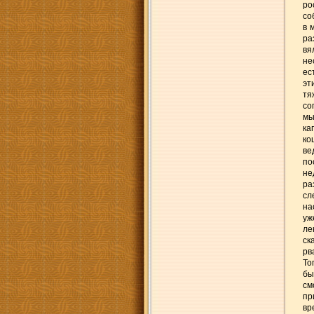
ро
со
в 
ра
вя
не
ес
эт
тя
со
мы
ка
ко
ве
по
не
ра
сл
на
уж
ле
ск
рв
То
бы
см
пр
вр