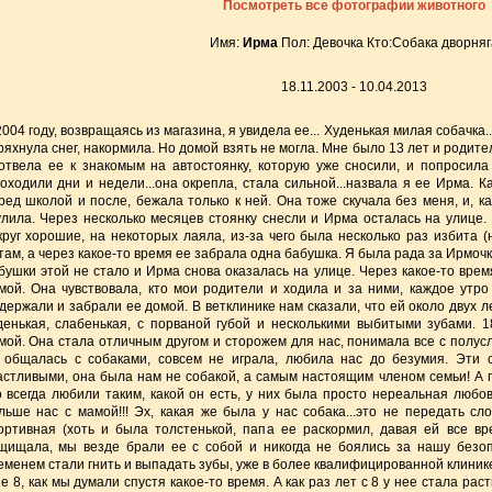
Посмотреть все фотографии животного
Имя:
Ирма
Пол: Девочка Кто:Собака дворняг
18.11.2003 - 10.04.2013
2004 году, возвращаясь из магазина, я увидела ее... Худенькая милая собачка...
ряхнула снег, накормила. Но домой взять не могла. Мне было 13 лет и родите
отвела ее к знакомым на автостоянку, которую уже сносили, и попросила
оходили дни и недели...она окрепла, стала сильной...назвала я ее Ирма. 
ред школой и после, бежала только к ней. Она тоже скучала без меня, и, ка
улила. Через несколько месяцев стоянку снесли и Ирма осталась на улице.
круг хорошие, на некоторых лаяла, из-за чего была несколько раз избита 
там, а через какое-то время ее забрала одна бабушка. Я была рада за Ирмочку
бушки этой не стало и Ирма снова оказалась на улице. Через какое-то вре
мой. Она чувствовала, кто мои родители и ходила и за ними, каждое утр
держали и забрали ее домой. В ветклинике нам сказали, что ей около двух ле
денькая, слабенькая, с порваной губой и несколькими выбитыми зубами. 
мой. Она стала отличным другом и сторожем для нас, понимала все с полус
 общалась с собаками, совсем не играла, любила нас до безумия. Эти 
астливыми, она была нам не собакой, а самым настоящим членом семьи! А 
о всегда любили таким, какой он есть, у них была просто нереальная любов
льше нас с мамой!!! Эх, какая же была у нас собака...это не передать сл
ортивная (хоть и была толстенькой, папа ее раскормил, давая ей все вре
щищала, мы везде брали ее с собой и никогда не боялись за нашу безоп
еменем стали гнить и выпадать зубы, уже в более квалифицированной клинике 
не 8, как мы думали спустя какое-то время. А как раз лет с 8 у нее стала р