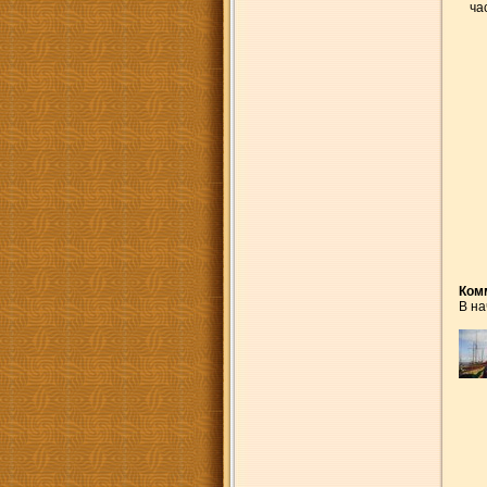
ча
Ком
В на