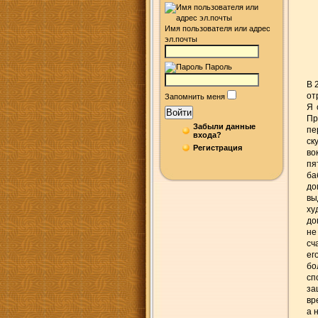
Имя пользователя или адрес
эл.почты
Пароль
В 
от
Запомнить меня
Я 
Войти
Пр
Забыли данные
пе
входа?
ск
Регистрация
во
пя
ба
до
вы
ху
до
не
сч
ег
бо
сп
за
вр
а 