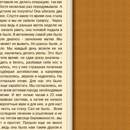
етовали не делать операцию, так как
. Хотя несколько раз передумывали. А
пустили ее погулять! Она убегала два
нее. Спустя какое-то время она стала
рко и мы не забили тревогу... Через
, она ведь и раньше могла неделю не
 начало рвать, она головой падала в
ше было. В ветклинику самой уже было
ли диагноз - загноение матки. Мы
 может не выжить. Но шансы были...и
вало. Мы каждый день возили ее на
а, научилась делать уколы. Это был
тили время, не сдав сразу анализы -
дить и бегать, разбивая себе нос и
нилось, что у нее страшная почечная
подбирая антибиотики, а напрямую
согласились...верили и надеялись. На
 отказали почки. Для нас это было
 еще заработать. Мы согласились, но
и по всем аптекам города необходимые
мочки. И вот ночью часам к 23 нам
 нервная система, а затем ее начало
вероятные муки и для нее, и для нас!
лезть на стену. Сил не было... Всем
 последнее лечение и усыпление и не
а на пятом месяце беременности...мы
ет и простит. Прошло еще не много
..ведь она была нам таким другом и