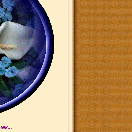
ек...