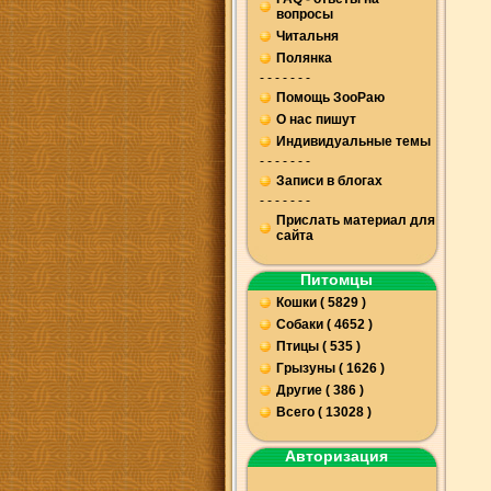
вопросы
Читальня
Полянка
- - - - - - -
Помощь ЗооРаю
О нас пишут
Индивидуальные темы
- - - - - - -
Записи в блогах
- - - - - - -
Прислать материал для
сайта
Питомцы
Кошки ( 5829 )
Собаки ( 4652 )
Птицы ( 535 )
Грызуны ( 1626 )
Другие ( 386 )
Всего ( 13028 )
Авторизация