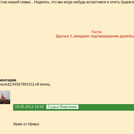
стью нашей семьи... Надеюсь, что мы когда-нибудь встретимся и опять будем в
Гости
Друзья 3, ожидают подтверждения дружбы
ментарии
чало
1
2
3
4
5
6
7
8
9
10
11
»
В конец
16.05.2013 19:20
Судья Виргинио
Ирме от Ирмы)