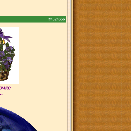
#4524656
очке
..