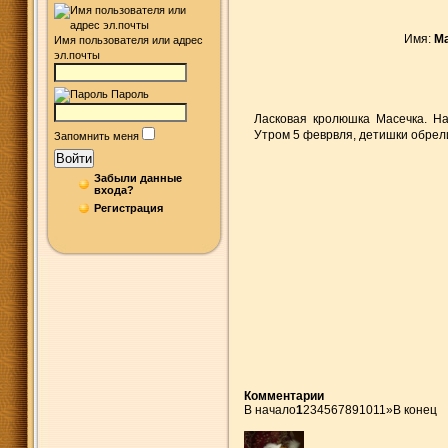
Имя:
М
Имя пользователя или адрес
эл.почты
Пароль
Ласковая кролюшка Масечка. На
Утром 5 феврвля, детишки обрели
Запомнить меня
Войти
Забыли данные
входа?
Регистрация
Комментарии
В начало
1
2
3
4
5
6
7
8
9
10
11
»
В конец