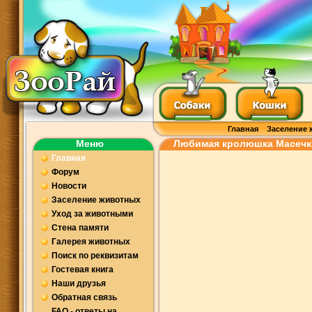
Главная
Заселение 
Меню
Любимая кролюшка Масечк
Главная
Форум
Новости
Заселение животных
Уход за животными
Стена памяти
Галерея животных
Поиск по реквизитам
Гостевая книга
Наши друзья
Обратная связь
FAQ - ответы на