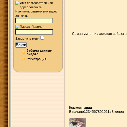
Имя пользователя или адрес
эл.почты
Пароль
Самая умная и ласковая собака в
Запомнить меня
Войти
Забыли данные
входа?
Регистрация
Комментарии
В начало
1
2
3
4
5
6
7
8
9
10
11
»
В конец