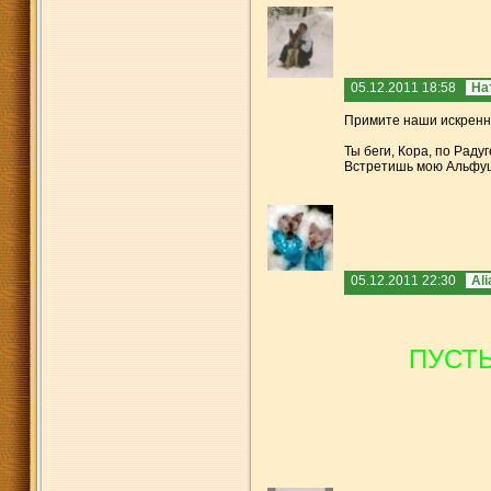
05.12.2011 18:58
На
Примите наши искренни
Ты беги, Кора, по Радуг
Встретишь мою Альфушу
05.12.2011 22:30
Ali
ПУСТЬ