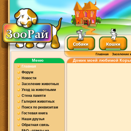
Главная
Заселение 
Меню
Домик моей любимой Коры
Главная
Форум
Новости
Заселение животных
Уход за животными
Стена памяти
Галерея животных
Поиск по реквизитам
Гостевая книга
Наши друзья
Обратная связь
FAQ - ответы на