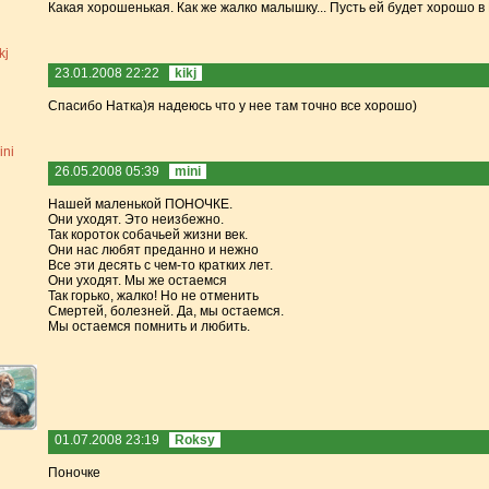
Какая хорошенькая. Как же жалко малышку... Пусть ей будет хорошо в
23.01.2008 22:22
kikj
Спасибо Натка)я надеюсь что у нее там точно все хорошо)
26.05.2008 05:39
mini
Нашей маленькой ПОНОЧКЕ.
Они уходят. Это неизбежно.
Так короток собачьей жизни век.
Они нас любят преданно и нежно
Все эти десять с чем-то кратких лет.
Они уходят. Мы же остаемся
Так горько, жалко! Но не отменить
Смертей, болезней. Да, мы остаемся.
Мы остаемся помнить и любить.
01.07.2008 23:19
Roksy
Поночке