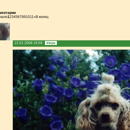
ментарии
чало
1
2
3
4
5
6
7
8
9
10
11
»
В конец
22.01.2008 19:59
klepa