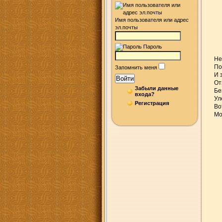
Имя пользователя или адрес
эл.почты
Пароль
Не
По
Запомнить меня
И 
Войти
От
Забыли данные
Бе
входа?
Ул
Регистрация
Во
Мо