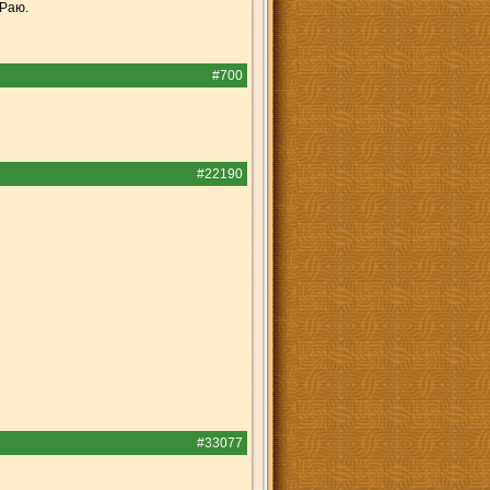
 Раю.
#700
#22190
#33077