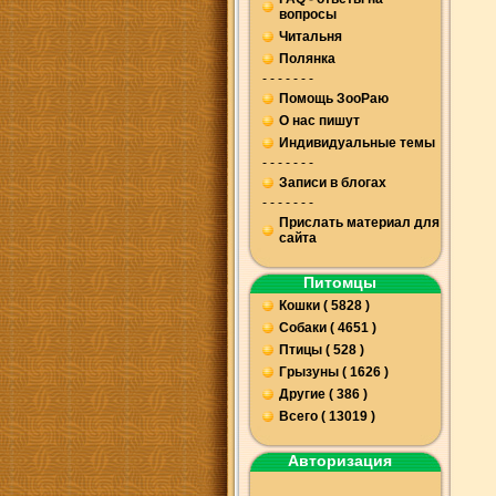
вопросы
Читальня
Полянка
- - - - - - -
Помощь ЗооРаю
О нас пишут
Индивидуальные темы
- - - - - - -
Записи в блогах
- - - - - - -
Прислать материал для
сайта
Питомцы
Кошки ( 5828 )
Собаки ( 4651 )
Птицы ( 528 )
Грызуны ( 1626 )
Другие ( 386 )
Всего ( 13019 )
Авторизация