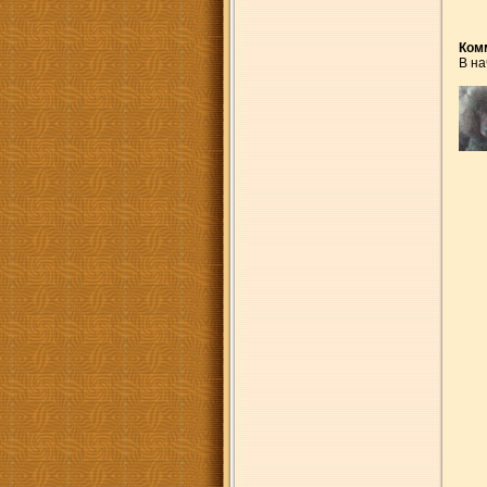
Ком
В на