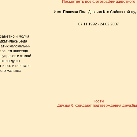
Посмотреть все фотографии животного
Имя:
Поночка
Пол: Девочка Кто:Собака той-пу
07.11.1992 - 24.02.2007
заметно и молча
дкатилась беда
затих колокольчик
звенел навсегда
з упреков и жалоб
етела душа
т и все и не стало
его малыша
Гости
Друзья 0, ожидают подтверждения дружбы