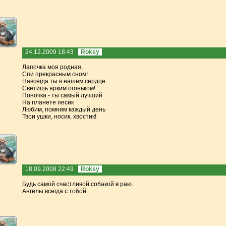
24.12.2009 18:43
Roksy
Лапочка моя родная,
Спи прекрасным сном!
Навсегда ты в нашем сердце
Светишь ярким огоньком!
Поночка - ты самый лучший
На планете песик
Любим, помним каждый день
Твои ушки, носик, хвостик!
18.09.2008 22:49
Roksy
Будь самой счастливой собакой в раю.
Ангелы всегда с тобой.