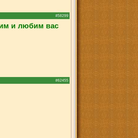
#58299
им и любим вас
#62455