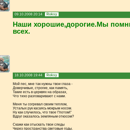
09.10.2008 20:14
Roksy
Наши хорошие,дорогие.Мы помн
всех.
18.10.2008 19:44
Roksy
Мой пес, мне так нужны твои глаза -
Доверчивые, строгие, как память,
Такие есть в церквях на образах,
Что тихо разговаривают с нами.
Меня ты согревал своим теплом,
Усталых рук касаясь мокрым носом.
Ну как случилось, что твое \"потом\"
Вдруг оказалось земляным откосом?
Скажи как отыскать твои следы
Через пространства световые годы.