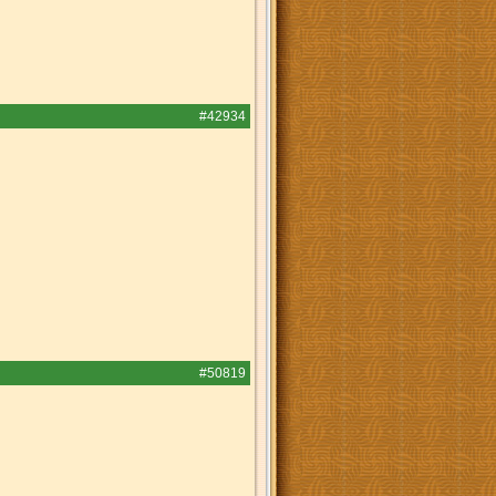
#42934
#50819