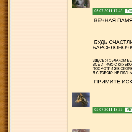
05.07.2011 17:48
Та
ВЕЧНАЯ ПАМЯ
БУДЬ СЧАСТЛ
БАРСЕЛОНОЧКА
ЗДЕСЬ Я ОБЛАКОМ Б
ВСЁ ИГРАЮ С КЛУБК
ПОСМОТРИ ЖЕ СКОРЕЙ
Я С ТОБОЮ. НЕ ПЛАЧЬ. 
ПРИМИТЕ ИСК
05.07.2011 18:22
VE