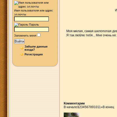
И
Имя пользователя или адрес
эл.почты
Пароль
Моя милая, самая шилопопая девоч
Я так люблю тебя... Мне очень не
Запомнить меня
Войти
Забыли данные
входа?
Регистрация
Комментарии
В начало
1
2
3
4
5
6
7
8
9
10
11
»
В конец