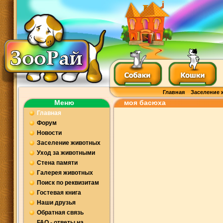
Главная
Заселение 
Меню
моя басюха
Главная
Форум
Новости
Заселение животных
Уход за животными
Стена памяти
Галерея животных
Поиск по реквизитам
Гостевая книга
Наши друзья
Обратная связь
FAQ - ответы на