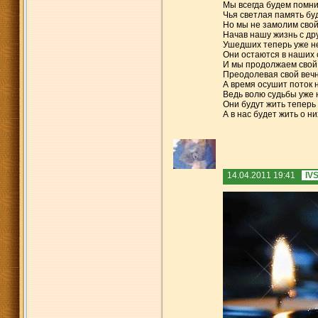
Мы всегда будем помнит
Чья светлая память буд
Но мы не замолим свой
Начав нашу жизнь с дру
Ушедших теперь уже не
Они остаются в наших 
И мы продолжаем свой 
Преодолевая свой вечн
А время осушит поток 
Ведь волю судьбы уже 
Они будут жить теперь 
А в нас будет жить о н
14.04.2011 19:41
IV