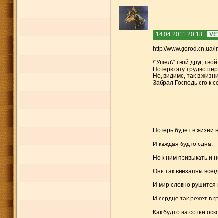
14.04.2011 20:18
VE
http://www.gorod.cn.ua
\"Ушел\" твой друг, твой
Потерю эту трудно пере
Но, видимо, так в жизн
Забрал Господь его к с
Потерь будет в жизни 
И каждая будто одна,
Но к ним привыкать и н
Они так внезапны всегд
И мир словно рушится 
И сердце так режет в г
Как будто на сотни оск