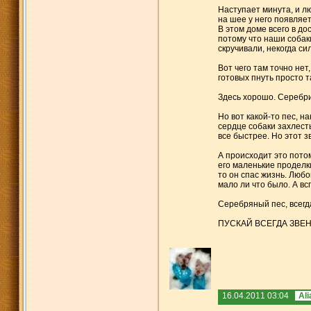
Наступает минута, и л
на шее у него появляе
В этом доме всего в до
потому что наши собак
скручивали, некогда си
Вот чего там точно не
готовых пнуть просто т
Здесь хорошо. Серебр
Но вот какой-то пес, н
сердце собаки захлесты
все быстрее. Но этот з
А происходит это пото
его маленькие проделк
то он спас жизнь. Люб
мало ли что было. А в
Серебряный пес, всегда
ПУСКАЙ ВСЕГДА ЗВЕН
16.04.2011 03:04
Ali