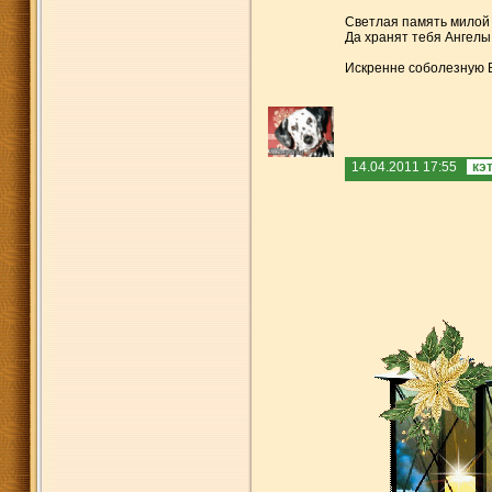
Светлая память милой 
Да хранят тебя Ангелы
Искренне соболезную 
14.04.2011 17:55
кэ