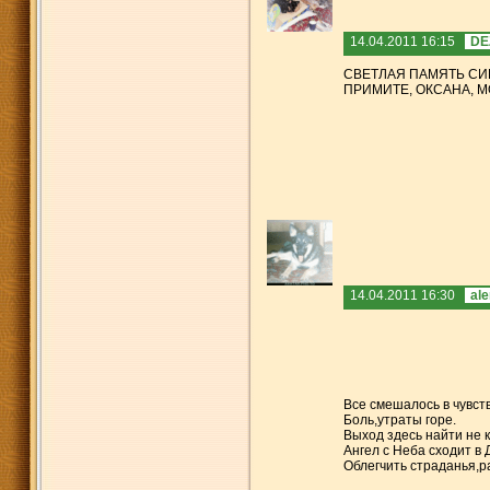
14.04.2011 16:15
DE
СВЕТЛАЯ ПАМЯТЬ СИ
ПРИМИТЕ, ОКСАНА, 
14.04.2011 16:30
al
Все смешалось в чувст
Боль,утраты горе.
Выход здесь найти не 
Ангел с Неба сходит в
Облегчить страданья,рас