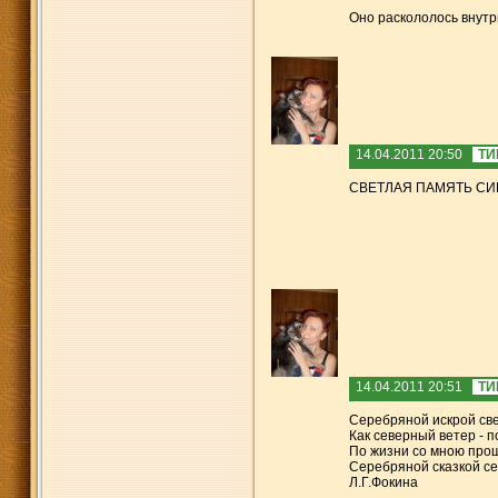
Оно раскололось внутр
14.04.2011 20:50
ТИ
СВЕТЛАЯ ПАМЯТЬ СИ
14.04.2011 20:51
ТИ
Серебряной искрой све
Как северный ветер - п
По жизни со мною прош
Серебряной сказкой с
Л.Г.Фокина