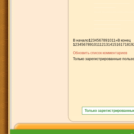
........
........
........
........
........
........
........
........
……
……………………
............
............
..........
..........
..........
..........
..........
..........
..........
..........
В начало
1
2
3
4
5
6
7
8
9
10
11
»
В конец
1
2
3
4
5
6
7
8
9
10
11
12
13
14
15
16
17
18
19
Обновить список комментариев
Только зарегистрированные пользо
Только зарегистрированны