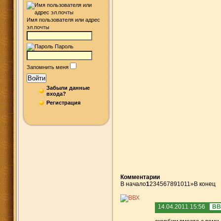
Имя пользователя или адрес
эл.почты
Пароль
Запомнить меня
Войти
Забыли данные
входа?
Регистрация
Комментарии
В начало
1
2
3
4
5
6
7
8
9
10
11
»
В конец
14.04.2011 15:56
ВВ