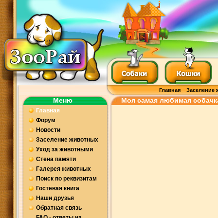
Главная
Заселение 
Меню
Моя самая любимая собачк
Главная
Форум
Новости
Заселение животных
Уход за животными
Стена памяти
Галерея животных
Поиск по реквизитам
Гостевая книга
Наши друзья
Обратная связь
FAQ - ответы на