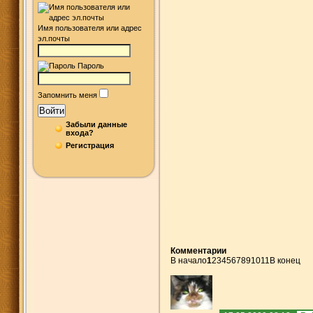
Имя пользователя или адрес
эл.почты
Пароль
Запомнить меня
Войти
Забыли данные
входа?
Регистрация
Комментарии
В начало
1
2
3
4
5
6
7
8
9
10
11
В конец