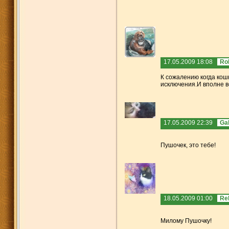
17.05.2009 18:08
Ro
К сожалению когда кош
исключения.И вполне в
17.05.2009 22:39
Ga
Пушочек, это тебе!
18.05.2009 01:00
Re
Милому Пушочку!