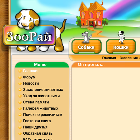
Главная
Заселение 
Меню
Он пропал...
Главная
Форум
Новости
Заселение животных
Уход за животными
Стена памяти
Галерея животных
Поиск по реквизитам
Гостевая книга
Наши друзья
Обратная связь
FAQ - ответы на