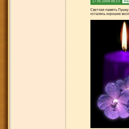
17.05.2009 08:13
Rai
Светлая память Пушку.
остались хорошие восп