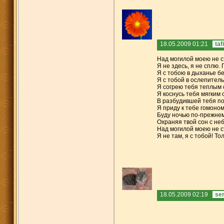
18.05.2009 01:21
taf
Над могилой моею не с
Я не здесь, я не сплю. 
Я с тобою в дыханье б
Я с тобой в ослепитель
Я согрею тебя теплым 
Я коснусь тебя мягким
В разбудившей тебя по
Я приду к тебе гомоном
Буду ночью по-прежнем
Охраняя твой сон с неб
Над могилой моею не с
Я не там, я с тобой! То
18.05.2009 02:19
se