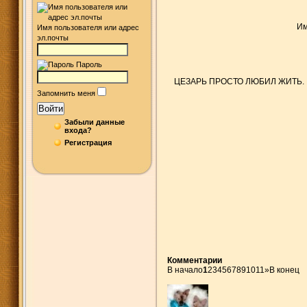
Им
Имя пользователя или адрес
эл.почты
Пароль
ЦЕЗАРЬ ПРОСТО ЛЮБИЛ ЖИТЬ.
Запомнить меня
Войти
Забыли данные
входа?
Регистрация
Комментарии
В начало
1
2
3
4
5
6
7
8
9
10
11
»
В конец