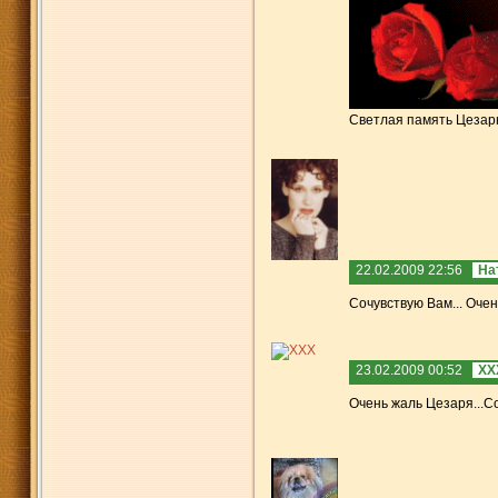
Светлая память Цезар
22.02.2009 22:56
На
Сочувствую Вам... Очен
23.02.2009 00:52
XХ
Очень жаль Цезаря...С