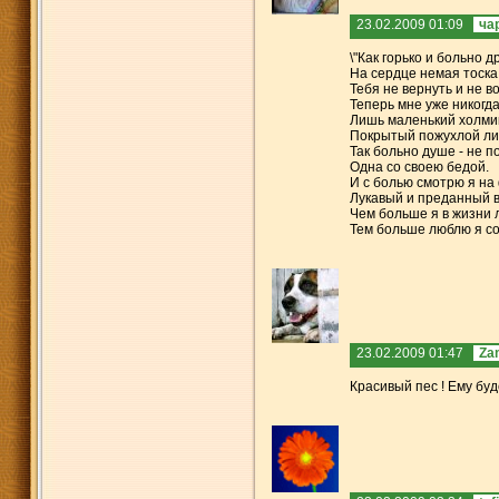
23.02.2009 01:09
ча
\"Как горько и больно д
На сердце немая тоска
Тебя не вернуть и не в
Теперь мне уже никогда
Лишь маленький холмик 
Покрытый пожухлой ли
Так больно душе - не п
Одна со своею бедой.
И с болью смотрю я на
Лукавый и преданный в
Чем больше я в жизни 
Тем больше люблю я соб
23.02.2009 01:47
Zа
Красивый пес ! Ему буде