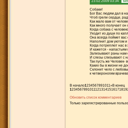
23.02.2009 03:34
taf
Собаки!
Бог Вас людям дал в на
Чтоб грели сердце, рад
Как мало вам от челове
Как много получает он 
Когда собака с человек
Уходит из души по капл
Она всегда поймет вас 
Наполнит дом уютом и
Когда потреплют нас в 
И кажется - напастьям 
Зализывают раны нам 
И слезы слизывают с н
Так пусть же Человек- 
Каких бы в жизни не до
Склонит чело с любовь
к четвероногим врачеват
В начало
1
2
3
4
5
6
7
8
9
10
11
»
В конец
1
2
3
4
5
6
7
8
9
10
11
12
13
14
15
16
17
18
19
Обновить список комментариев
Только зарегистрированные пользо