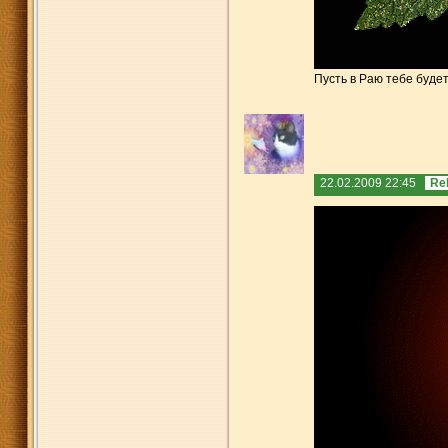
Пусть в Раю тебе буде
22.02.2009 22:45
Re