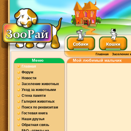
Главная
Заселение 
Меню
Мой любимый мальчик
Главная
Форум
Новости
Заселение животных
Уход за животными
Стена памяти
Галерея животных
Поиск по реквизитам
Гостевая книга
Наши друзья
Обратная связь
FAQ - ответы на