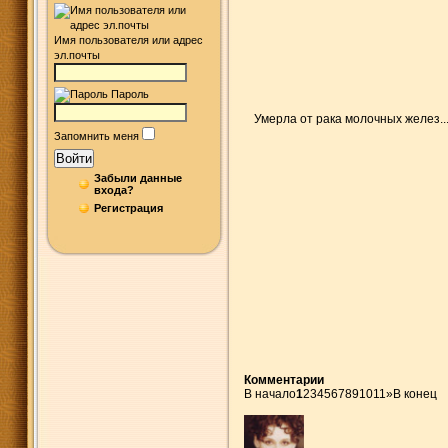
Имя пользователя или адрес
эл.почты
Пароль
Умерла от рака молочных желез..
Запомнить меня
Войти
Забыли данные
входа?
Регистрация
Комментарии
В начало
1
2
3
4
5
6
7
8
9
10
11
»
В конец