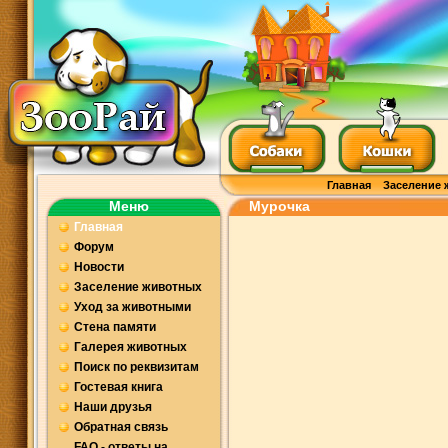
Главная
Заселение 
Меню
Мурочка
Главная
Форум
Новости
Заселение животных
Уход за животными
Стена памяти
Галерея животных
Поиск по реквизитам
Гостевая книга
Наши друзья
Обратная связь
FAQ - ответы на