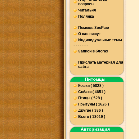
вопросы
Читальня
Полянка
- - - - - - -
Помощь ЗооРаю
О нас пишут
Индивидуальные темы
- - - - - - -
Записи в блогах
- - - - - - -
Прислать материал для
сайта
Питомцы
Кошки ( 5828 )
Собаки ( 4651 )
Птицы ( 528 )
Грызуны ( 1626 )
Другие ( 386 )
Всего ( 13019 )
Авторизация