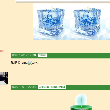
03.07.2019 17:30
Skull
R.I.P Стеша
03.07.2019 22:34
Джина -Джиночка