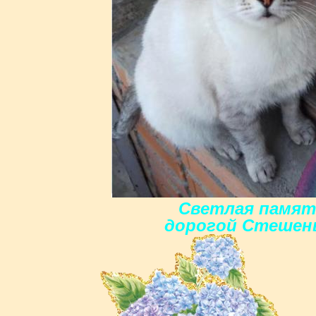
Светлая памят
дорогoй Стешен