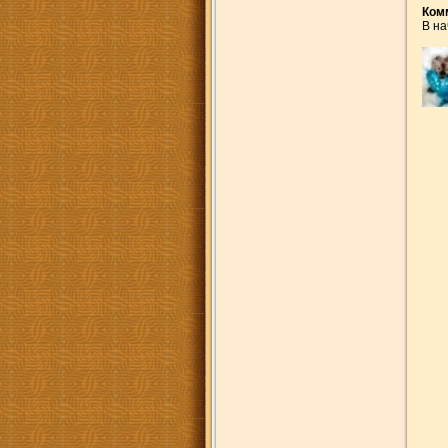
Ком
В на