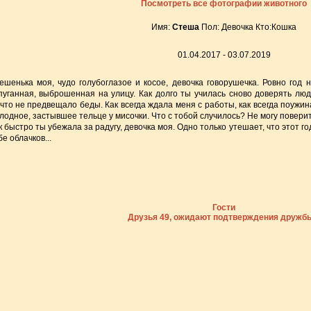
Посмотреть все фотографии животного
Имя:
Стеша
Пол: Девочка Кто:Кошка
01.04.2017 - 03.07.2019
ешенька моя, чудо голубоглазое и косое, девочка говорушечка. Ровно год 
пуганная, выброшенная на улицу. Как долго ты училась сново доверять люд
что не предвещало беды. Как всегда ждала меня с работы, как всегда поужинал
лодное, застывшее тельце у мисочки. Что с тобой случилось? Не могу поверить
к быстро ты убежала за радугу, девочка моя. Одно только утешает, что этот го
бе облачков...
Гости
Друзья 49, ожидают подтверждения дружбы