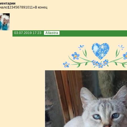
ментарии
чало
1
2
3
4
5
6
7
8
9
10
11
»
В конец
03.07.2019 17:23
Aliastra