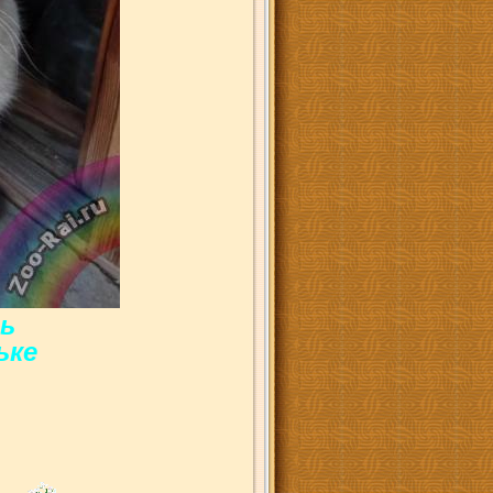
ь
ьке