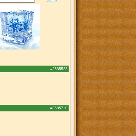
#8685523
#8685710