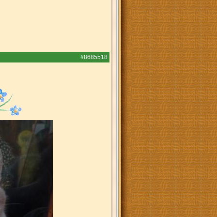
#8685518