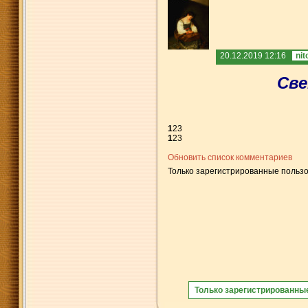
20.12.2019 12:16
nit
Све
1
2
3
1
2
3
Обновить список комментариев
Только зарегистрированные пользо
Только зарегистрированны