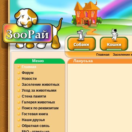
Главная
Заселение 
Меню
Лануська
Главная
Форум
Новости
Заселение животных
Уход за животными
Стена памяти
Галерея животных
Поиск по реквизитам
Гостевая книга
Наши друзья
Обратная связь
FAQ - ответы на