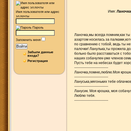
Имя:
Ланочка
Имя пользователя или адрес
эл.почты
Пароль
Ланочка,мы всегда помним,как ты
азартом носилась за палками,ко
Запомнить меня
по сравнению с тобой, ведь ты н
Войти
палочки! Ланулька,ты прожила до
Забыли данные
больно было расставаться с тобой
входа?
наших собачулек-уже членов сем
Регистрация
Пусть тебе на небесах будет хор
-----------------------------
Ланочка,помню,люблю.Моя крошк
-----------------------------
Лануська,мягоньких тебе облачков
-----------------------------
Ланусик. Моя крошка, моя собачу
Люблю тебя.
-----------------------------