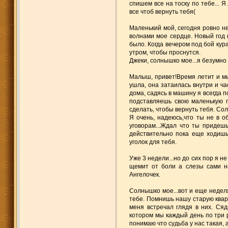
спишем все на тоску по тебе... Я
все чтоб вернуть тебя(
Маленький мой, сегодня ровно не
волнами мое сердце. Новый год 
было. Когда вечером под бой кура
утром, чтобы проснутся.
Джеки, солнышко мое...я безумно 
Малыш, привет!Время летит и мы 
ушла, она затаилась внутри и ча
дома, садясь в машину я всегда п
подставляешь свою маленькую г
сделать, чтобы вернуть тебя. Сол
Я очень, надеюсь,что ты не в о
уговорам...Ждал что ты придешь
действительно пока еще ходишь
уголок для тебя.
Уже 3 недели...но до сих пор я н
щемит от боли а слезы сами н
Ангелочек.
Солнышко мое...вот и еще неделя
тебе. Помнишь нашу старую кварт
меня встречал глядя в них. Сяд
котором мы каждый день по три р
понимаю что судьба у нас такая, 