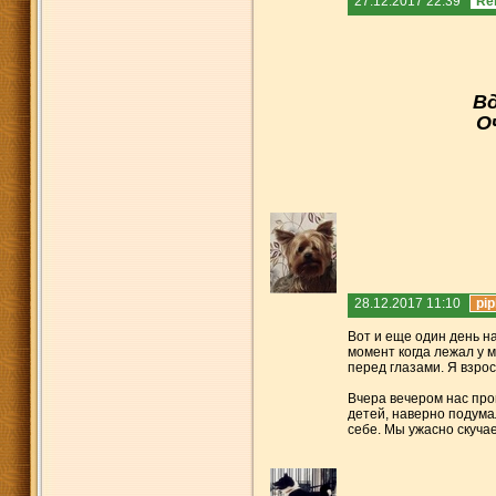
27.12.2017 22:39
Re
Вд
О
28.12.2017 11:10
pip
Вот и еще один день на
момент когда лежал у 
перед глазами. Я взрос
Вчера вечером нас про
детей, наверно подума
себе. Мы ужасно скуча