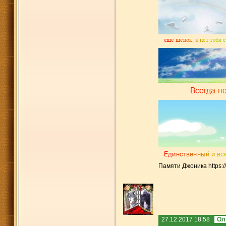
Памяти Джоника https:
27.12.2017 18:58
Ол