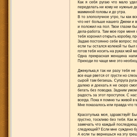
Как я себя ругаю что мало уде
переделать ни кому не нужные де
мамкиной головы и до утра.
В то злополучное утро, ты как вс
что нет больше нашего Джеки и в
и положил на пол. Твои глазки бы
дела-работа. Там мое горе меня н
тебя хоронил открыть коробку, п
Задаю постоянно себе вопрос: по
если ты остался колекой ты был 
готов тебя носить на руках мой м
Одна прекрасная женщина напи
Приходи по чаще мне это необхо
Джекулька,я так ни разу тебя н
все еще рвется от грусти но сле
сырой там бегаешь. Супруга ругае
далеко и доехать я не скоро см
бегать без поводка. Задним умом
радость за этот проступок. С н
всегда. Пока я помню ты живой в 
Мне показалось или правда что 
Красотулька моя, здравствуй! Бы
грустно, тоскливо без тебя. Как 
замечать что каждый последующи
следующий? Если мне суждено буд
А если ты вернешься на эту греш