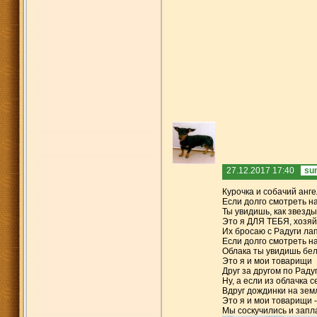
27.12.2017 17:40
su
Курочка и собачий анге
Если долго смотреть н
Ты увидишь, как звезды
Это я ДЛЯ ТЕБЯ, хозяй
Их бросаю с Радуги ла
Если долго смотреть на
Облака ты увидишь бе
Это я и мои товарищи
Друг за другом по Раду
Ну, а если из облачка с
Вдруг дождинки на зем
Это я и мои товарищи -
Мы соскучились и запла