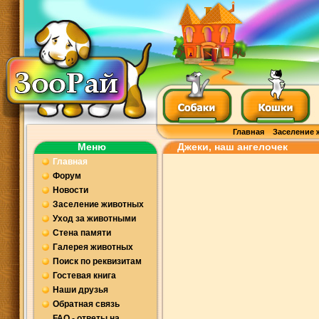
Главная
Заселение 
Меню
Джеки, наш ангелочек
Главная
Форум
Новости
Заселение животных
Уход за животными
Стена памяти
Галерея животных
Поиск по реквизитам
Гостевая книга
Наши друзья
Обратная связь
FAQ - ответы на