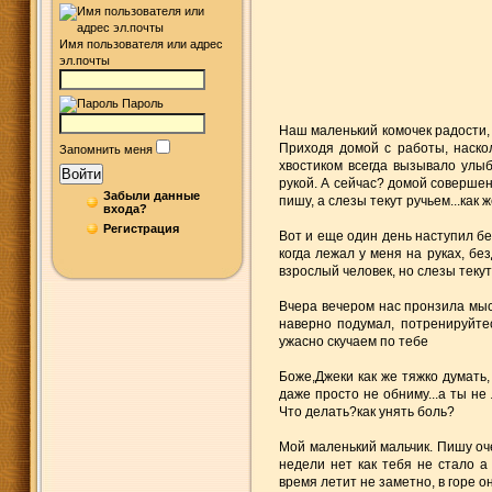
Имя пользователя или адрес
эл.почты
Пароль
Наш маленький комочек радости, 
Приходя домой с работы, наско
Запомнить меня
хвостиком всегда вызывало улыб
Войти
рукой. А сейчас? домой совершен
Забыли данные
пишу, а слезы текут ручьем...как ж
входа?
Регистрация
Вот и еще один день наступил бе
когда лежал у меня на руках, б
взрослый человек, но слезы текут
Вчера вечером нас пронзила мысл
наверно подумал, потренируйте
ужасно скучаем по тебе
Боже,Джеки как же тяжко думать,
даже просто не обниму...а ты не
Что делать?как унять боль?
Мой маленький мальчик. Пишу оч
недели нет как тебя не стало а 
время летит не заметно, в горе о