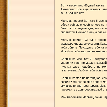
Вот и наступило 40 дней как нет 
Ангелочек...Все еще кажется, чт
тебя больше нет.
Малыш, привет! Вот уже 5 месяце
образ сейчас в моей голове не 
бегал в последние дни, как ты и
спрячется. Сейчас пишу, а слезы 
Малыш, привет! Сегодня ровно 
мельком, иногда со слезами. Каж
тебя обнять. Приходя к тебе на мо
Я люблю тебя наш маленький ангел
Солнышко мое, вот и наступает
уберегли тебя не уходит. каждый
нужных слов подобрать не мог
чувствуешь...Люблю тебя мой мал
Солнышко мое не наглядное, сегод
весело? Мы взяли еще одного малы
скучают, гоняют друг друга. Из
проводить в одиночестве...всё от
Мой маленький Малыш Джеки...При