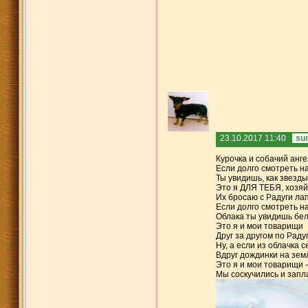
23.10.2017 11:40
su
Курочка и собачий анге
Если долго смотреть н
Ты увидишь, как звезды
Это я ДЛЯ ТЕБЯ, хозяй
Их бросаю с Радуги ла
Если долго смотреть на
Облака ты увидишь бе
Это я и мои товарищи
Друг за другом по Раду
Ну, а если из облачка с
Вдруг дождинки на зем
Это я и мои товарищи -
Мы соскучились и запла