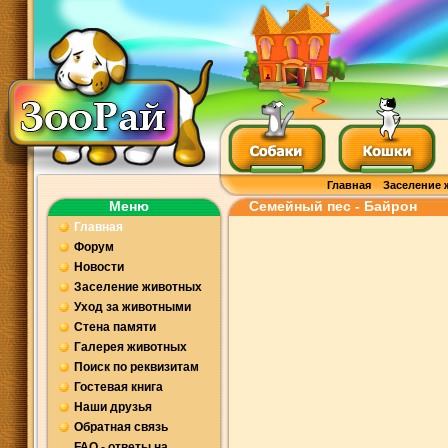
Главная
Заселение 
Меню
Семейный пес - Байрон
Главная
Форум
Новости
Заселение животных
Уход за животными
Стена памяти
Галерея животных
Поиск по реквизитам
Гостевая книга
Наши друзья
Обратная связь
FAQ - ответы на