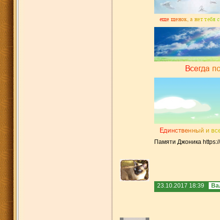
Памяти Джоника https:
23.10.2017 18:39
Ва