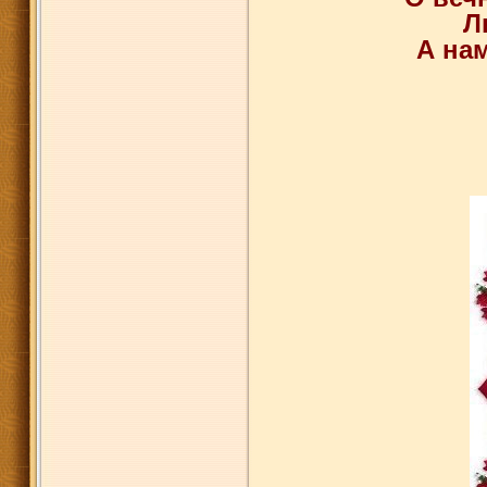
Л
А нам