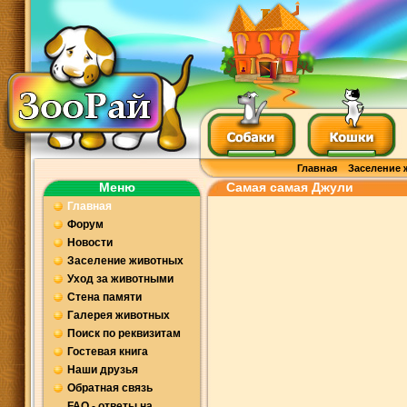
Главная
Заселение 
Меню
Самая самая Джули
Главная
Форум
Новости
Заселение животных
Уход за животными
Стена памяти
Галерея животных
Поиск по реквизитам
Гостевая книга
Наши друзья
Обратная связь
FAQ - ответы на