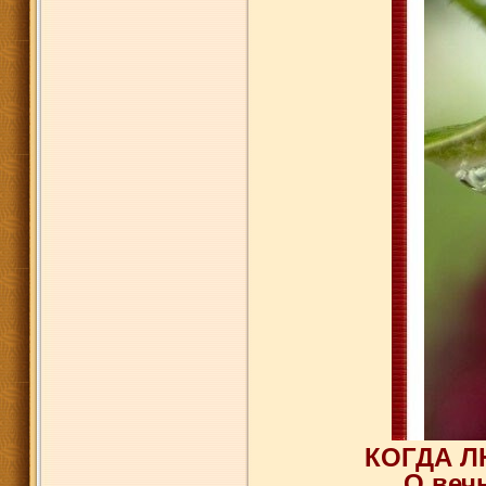
КОГДА Л
О веч