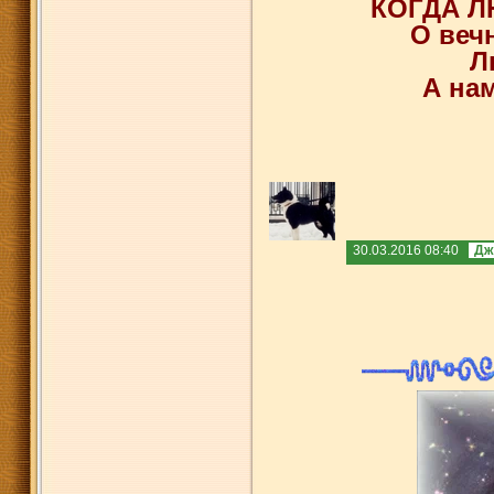
КОГДА Л
О веч
Л
А нам
30.03.2016 08:40
Дж