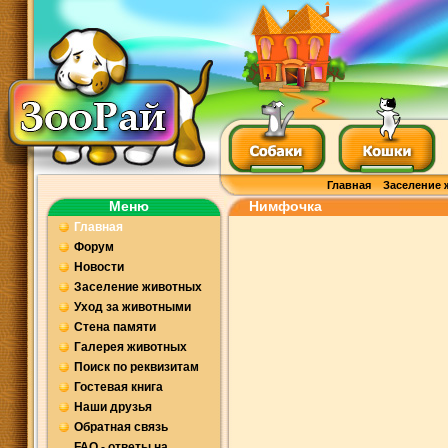
Главная
Заселение 
Меню
Нимфочка
Главная
Форум
Новости
Заселение животных
Уход за животными
Стена памяти
Галерея животных
Поиск по реквизитам
Гостевая книга
Наши друзья
Обратная связь
FAQ - ответы на